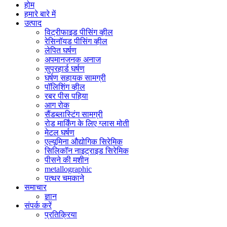
होम
हमारे बारे में
उत्पाद
विट्रीफाइड पीसिंग व्हील
रेसिनॉयड पीसिंग व्हील
लेपित घर्षण
अपमानजनक अनाज
सुपरहार्ड घर्षण
घर्षण सहायक सामग्री
पॉलिशिंग व्हील
रबर पीस पहिया
आग रोक
सैंडब्लास्टिंग सामग्री
रोड मार्किंग के लिए ग्लास मोती
मेटल घर्षण
एल्यूमिना औद्योगिक सिरेमिक
सिलिकॉन नाइट्राइड सिरेमिक
पीसने की मशीन
metallographic
पत्थर चमकाने
समाचार
ज्ञान
संपर्क करें
प्रतिक्रिया