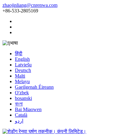
zhaojinliang@cnrenwa.com
+86-533-2805169
भाषा
हिंदी
English
Latviešu
Deutsch
Malti
Melayu
Gaeilgenah Éireann
O'zbek
bosanski
বাংলা
Bai Miaowen
Català
اردو